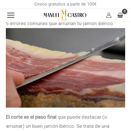
Ir
Envíos gratuitos a partir de 100€
al
contenido
5 errores comunes que arruinan tu jamón ibérico
El corte es el paso final
que puede destacar (o
arruinar) un buen jamón ibérico. Se trata de una