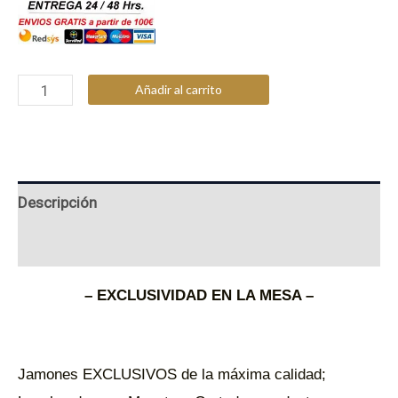
Jamón
Añadir al carrito
Manuel
Castro
Triple
EME
Descripción
100gr.
Valoraciones (0)
Cortado
– EXCLUSIVIDAD EN LA MESA –
a
Cuchillo
cantidad
Jamones EXCLUSIVOS de la máxima calidad;