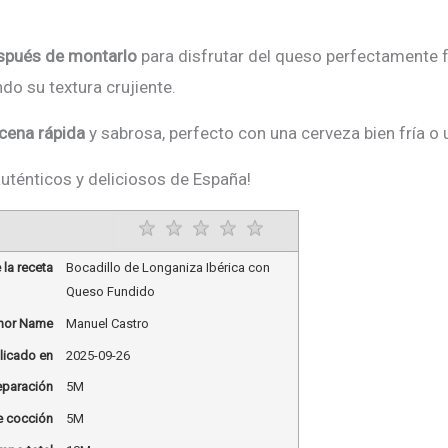
después de montarlo
para disfrutar del queso perfectamente f
do su textura crujiente.
 cena rápida
y sabrosa, perfecto con una cerveza bien fría o 
auténticos y deliciosos de España!
Rating
1 star
2 stars
3 stars
4 stars
5 stars
la receta
Bocadillo de Longaniza Ibérica con
Queso Fundido
hor Name
Manuel Castro
licado en
2025-09-26
eparación
5M
 cocción
5M