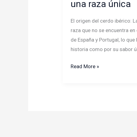
una raza única
El origen del cerdo ibérico: L
raza que no se encuentra en 
de España y Portugal, lo que
historia como por su sabor ú
El
Read More »
origen
del
cerdo
ibérico:
La
historia
de