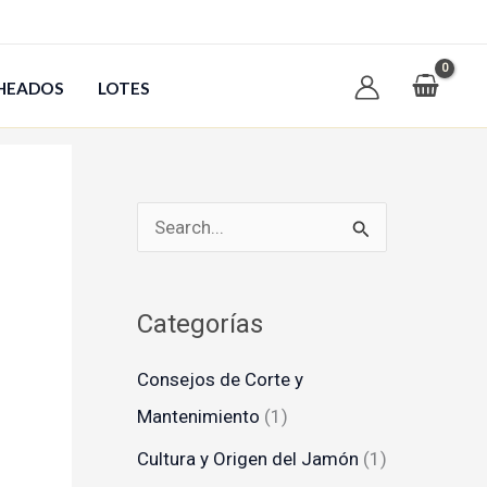
HEADOS
LOTES
B
u
s
Categorías
c
a
Consejos de Corte y
r
Mantenimiento
(1)
p
Cultura y Origen del Jamón
(1)
o