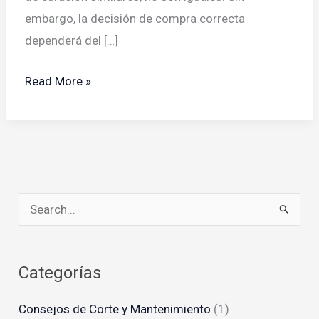
embargo, la decisión de compra correcta
dependerá del […]
¿Jamón
Read More »
Ibérico
o
Paleta
Ibérica?
Cuál
B
Comprar
u
s
Categorías
c
a
Consejos de Corte y Mantenimiento
(1)